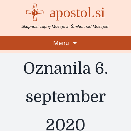
Preskoči
apostol.si
na
vsebino
Skupnost župnij Mozirje in Šmihel nad Mozirjem
Menu
Rezultati
Oznanila 6.
iskanja
za:
Domov
september
Župnije
2020
Življenje v župnijah