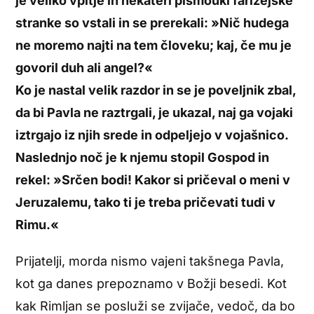
je veliko vpitje in nekateri pismouki farizejske
stranke so vstali in se prerekali: »Nič hudega
ne moremo najti na tem človeku; kaj, če mu je
govoril duh ali angel?«
Ko je nastal velik razdor in se je poveljnik zbal,
da bi Pavla ne raztrgali, je ukazal, naj ga vojaki
iztrgajo iz njih srede in odpeljejo v vojašnico.
Naslednjo noč je k njemu stopil Gospod in
rekel: »Srčen bodi! Kakor si pričeval o meni v
Jeruzalemu, tako ti je treba pričevati tudi v
Rimu.«
Prijatelji, morda nismo vajeni takšnega Pavla,
kot ga danes prepoznamo v Božji besedi. Kot
kak Rimljan se posluži se zvijače, vedoč, da bo